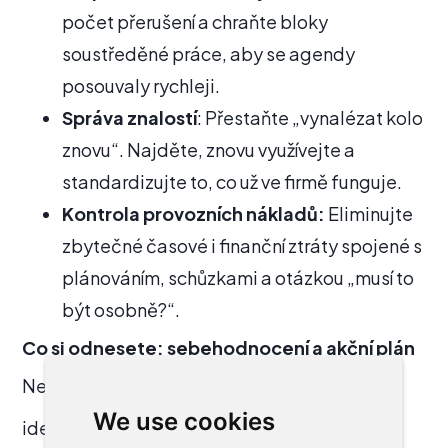
počet přerušení a chraňte bloky
soustředěné práce, aby se agendy
posouvaly rychleji.
Správa znalostí
: Přestaňte „vynalézat kolo
znovu“. Najděte, znovu využívejte a
standardizujte to, co už ve firmě funguje.
Kontrola provozních nákladů:
Eliminujte
zbytečné časové i finanční ztráty spojené s
plánováním, schůzkami a otázkou „musí to
být osobně?“.
Co si odnesete: sebehodnocení a akční plán
Nejde o přednášku. Z workshopu odejdete s:
We use cookies
identifikací
2–3 největších zdrojů ztrát