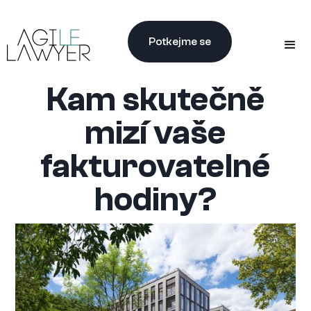
Potkejme se
Kam skutečně
mizí vaše
fakturovatelné
hodiny?