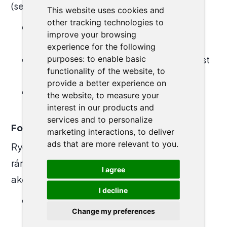
(seřazených podle dopadu),
This website uses cookies and
other tracking technologies to
identifikací
2–3 největších zdrojů ztrát
improve your browsing
(seřazených podle dopadu)
experience for the following
purposes:
to enable basic
konkrétními „
quick wins
“, které lze zavést
functionality of the website
,
to
okamžitě,
provide a better experience on
jasným akčním plánem ke zvýšení využití
the website
,
to measure your
interest in our products and
kapacit a snížení provozního zatížení.
services and to personalize
Formát workshopu a agenda
marketing interactions
,
to deliver
ads that are more relevant to you
.
Rychlé, strukturované a praktické: stručný
rámec, živé sebehodnocení, diskuze a tvorba
I agree
akčního plánu. Odcházíte s hotovou prací.
I decline
17:00–17:30
Příchod a neformální
Change my preferences
setkání