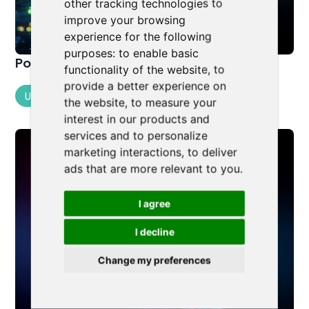
other tracking technologies to
improve your browsing
experience for the following
purposes:
to enable basic
Pokročilá AI pro právní specialisty
functionality of the website
,
to
provide a better experience on
Umělá Inteligence
the website
,
to measure your
interest in our products and
services and to personalize
marketing interactions
,
to deliver
ads that are more relevant to you
.
I agree
I decline
Change my preferences