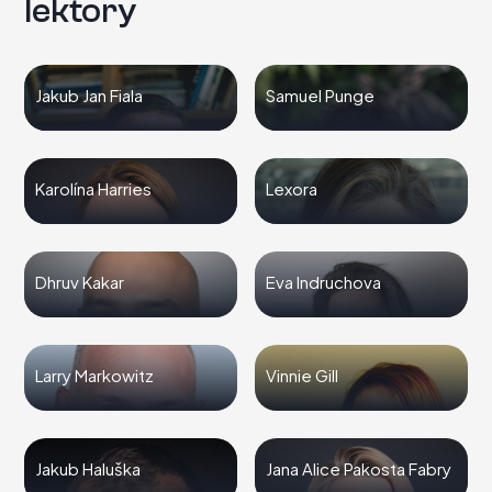
lektory
Jakub Jan Fiala
Samuel Punge
Karolína Harries
Lexora
Dhruv Kakar
Eva Indruchova
Larry Markowitz
Vinnie Gill
Jakub Haluška
Jana Alice Pakosta Fabry